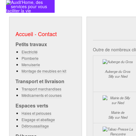
ACCUEIL - CONTACT
NOS PRE
Accueil - Contact
Petits travaux
Outre de nombreux clie
Electricité
Plomberie
Menuiserie
Montage de meubles en kit
Auberge du Gros
Silly sur Nied
Transport et livraison
Transport marchandises
Médicaments et courses
Espaces verts
Mairie de
Haies et pelouses
Silly sur Nied
Elagage et abattage
Débroussaillage