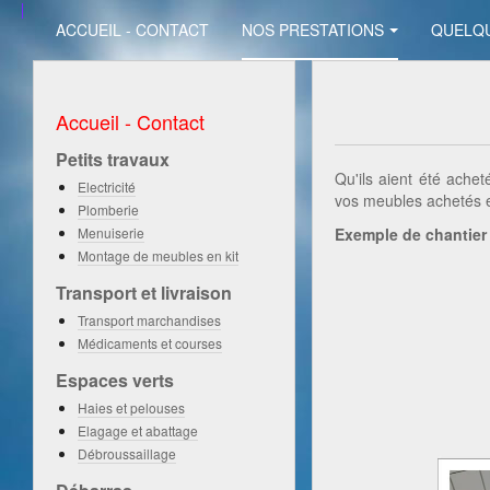
ACCUEIL - CONTACT
NOS PRESTATIONS
QUELQ
Accueil - Contact
Petits travaux
Qu'ils aient été ach
Electricité
vos meubles achetés e
Plomberie
Menuiserie
Exemple de chantier
Montage de meubles en kit
Transport et livraison
Transport marchandises
Médicaments et courses
Espaces verts
Haies et pelouses
Elagage et abattage
Débroussaillage