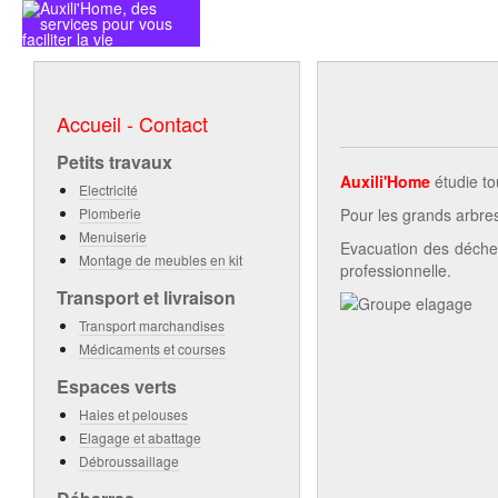
ACCUEIL - CONTACT
NOS PRE
Accueil - Contact
Petits travaux
Auxili'Home
étudie to
Electricité
Plomberie
Pour les grands arbres,
Menuiserie
Evacuation des déchet
Montage de meubles en kit
professionnelle.
Transport et livraison
Transport marchandises
Médicaments et courses
Espaces verts
Haies et pelouses
Elagage et abattage
Débroussaillage